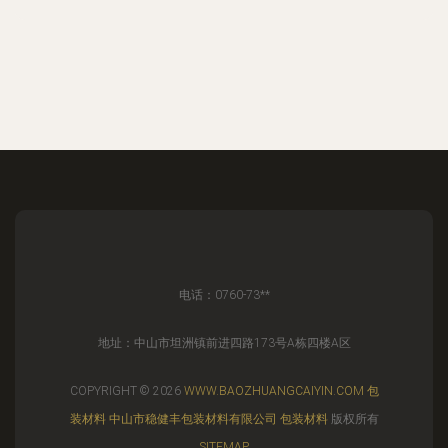
电话：0760-73**
地址：中山市坦洲镇前进四路173号A栋四楼A区
COPYRIGHT © 2026
WWW.BAOZHUANGCAIYIN.COM
包
装材料
中山市稳健丰包装材料有限公司
包装材料
版权所有
SITEMAP