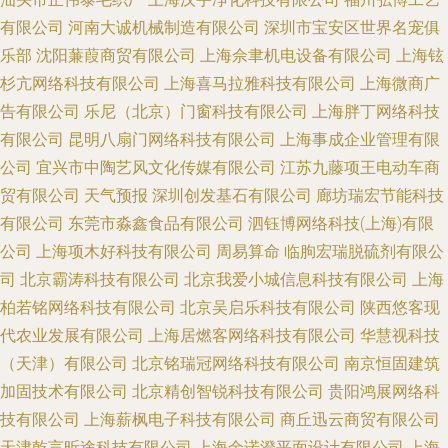
有限公司
河南大诚机械制造有限公司
深圳市宝安区世界名宠俱
乐部
沈阳蒹葭商贸有限公司
上海佘聿机电设备有限公司
上海铉
杉亢网络科技有限公司
上海喜马拉雅科技有限公司
上海微商广
告有限公司
乐尼（北京）门窗科技有限公司
上海胖丁网络科技
有限公司
昆明八扇门网络科技有限公司
上海事成企业管理有限
公司
宜兴市中陶艺风文化传媒有限公司
江苏九藤项王电动车商
贸有限公司
天气预报
深圳创发基石有限公司
廊坊瑞宏节能科技
有限公司
东莞市淼鑫食品有限公司
泗钰博网络科技(上海)有限
公司
上海项木好科技有限公司
周易算命
临朐宏瑞脱硫剂有限公
司
北京霸涛科技有限公司
北京我爱小城信息科技有限公司
上海
柏若铭网络科技有限公司
北京吴启乐科技有限公司
陕西悠客现
代农业发展有限公司
上海居燃客网络科技有限公司
华慧视科技
（天津）有限公司
北京铭瑞冠网络科技有限公司
南京恒固建筑
加固技术有限公司
北京精创智锐科技有限公司
贵阳鸿展网络科
技有限公司
上海薪枫电子科技有限公司
商丘迅云商贸有限公司
天津乾言昕途科技有限公司
上海余诺澄平面设计有限公司
上海