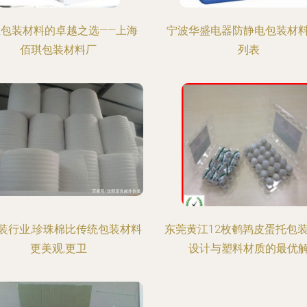
业包装材料的卓越之选——上海
宁波华盛电器防静电包装材
佰琪包装材料厂
列表
装行业,珍珠棉比传统包装材料
东莞黄江12枚鹌鹑皮蛋托包装
更美观,更卫
设计与塑料材质的最优