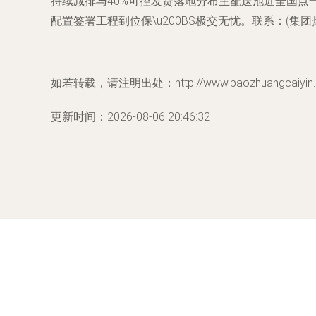
持续减排与40%可控发货落地分布主配送池近全国点
配置签署工程到位保\u200BS极交无忧。联系：(集团热
如若转载，请注明出处：http://www.baozhuangcaiyin.co
更新时间：2026-08-06 20:46:32