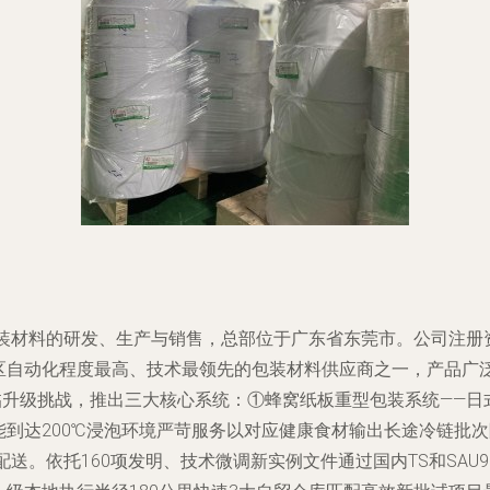
包装材料的研发、生产与销售，总部位于广东省东莞市。公司注册资
地区自动化程度最高、技术最领先的包装材料供应商之一，产品广
面临升级挑战，推出三大核心系统：①蜂窝纸板重型包装系统——
到达200℃浸泡环境严苛服务以对应健康食材输出长途冷链批次
配送。依托160项发明、技术微调新实例文件通过国内TS和SAU