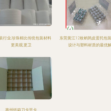
装行业,珍珠棉比传统包装材料
东莞黄江12枚鹌鹑皮蛋托包装
更美观,更卫
设计与塑料材质的最优
惠州纸箱刀卡平卡