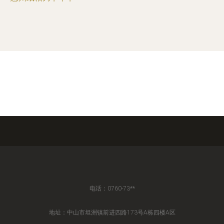
电话：0760-73**
地址：中山市坦洲镇前进四路173号A栋四楼A区