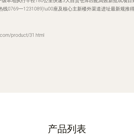
一级本地执行半径180公里快速3大自贸仓库匹配高效新批试项目
线0769一1231089)\u00座及核心主新楼外渠道进址最新规推
m/product/31.html
产品列表